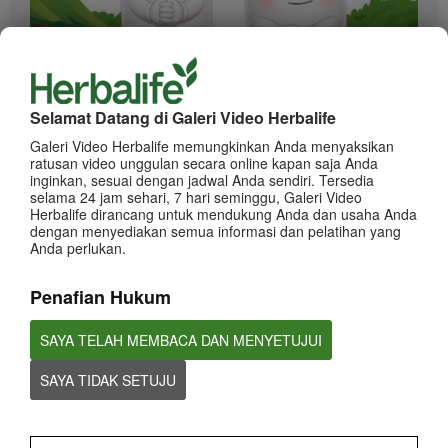
0:42
Informasi dan Tips terkait Klaim Penghasilan
Selamat Datang di Galeri Video Herbalife
Panduan klaim Penghasilan
Galeri Video Herbalife memungkinkan Anda menyaksikan
ratusan video unggulan secara online kapan saja Anda
inginkan, sesuai dengan jadwal Anda sendiri. Tersedia
selama 24 jam sehari, 7 hari seminggu, Galeri Video
Herbalife dirancang untuk mendukung Anda dan usaha Anda
dengan menyediakan semua informasi dan pelatihan yang
Anda perlukan.
Penafian Hukum
1:37
SAYA TELAH MEMBACA DAN MENYETUJUI
Herbalife Indonesia bangga untuk menjadi nutrition partner Atlet
Sepak Bola Nasional Indonesia.
SAYA TIDAK SETUJU
Rizky Ridho Ramadhani - Atlet Sponsor Herbalife Indonesia