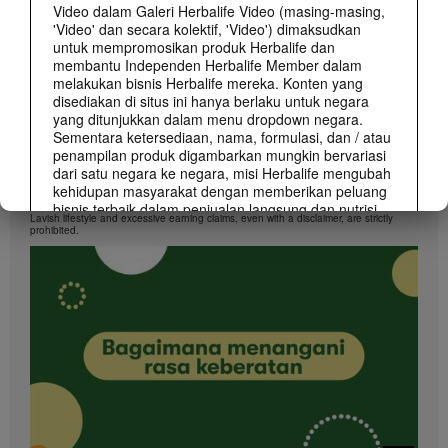
Video dalam Galeri Herbalife Video (masing-masing,
'Video' dan secara kolektif, 'Video') dimaksudkan
untuk mempromosikan produk Herbalife dan
membantu Independen Herbalife Member dalam
melakukan bisnis Herbalife mereka. Konten yang
disediakan di situs ini hanya berlaku untuk negara
yang ditunjukkan dalam menu dropdown negara.
Sementara ketersediaan, nama, formulasi, dan / atau
penampilan produk digambarkan mungkin bervariasi
dari satu negara ke negara, misi Herbalife mengubah
1:48
kehidupan masyarakat dengan memberikan peluang
What You Should Know About Lavish Lifestyle Claims
bisnis terbaik dalam penjualan langsung dan nutrisi
Lavish lifestyle and excessive earning claims, even with a disclaimer, are strictly
dan berat-manajemen produk terbaik yang berlaku di
prohibited.
mana-mana.
Video dapat mencakup volume penjualan atau
pendapatan pengalaman berbagai Independen
Herbalife Member yang berada pada level yang
berbeda dalam Marketing Plan dan tinggal di
berbagai negara. Pendapatan yang digambarkan ini
berlaku untuk individu (atau contoh) dan tidak sama
pada masing-masing individu; mereka juga tidak
mewakili jaminan apa yang akan Anda peroleh. Untuk
klaim data finansial sesuai dengan tempat Anda
membangun bisnis, silakan berkonsultasi di