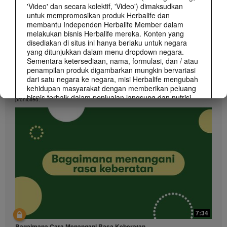
'Video' dan secara kolektif, 'Video') dimaksudkan
untuk mempromosikan produk Herbalife dan
membantu Independen Herbalife Member dalam
melakukan bisnis Herbalife mereka. Konten yang
disediakan di situs ini hanya berlaku untuk negara
yang ditunjukkan dalam menu dropdown negara.
Sementara ketersediaan, nama, formulasi, dan / atau
penampilan produk digambarkan mungkin bervariasi
1:48
dari satu negara ke negara, misi Herbalife mengubah
What You Should Know About Lavish Lifestyle Claims
kehidupan masyarakat dengan memberikan peluang
Lavish lifestyle and excessive earning claims, even with a disclaimer, are strictly
bisnis terbaik dalam penjualan langsung dan nutrisi
prohibited.
dan berat-manajemen produk terbaik yang berlaku di
mana-mana.
Video dapat mencakup volume penjualan atau
pendapatan pengalaman berbagai Independen
Herbalife Member yang berada pada level yang
berbeda dalam Marketing Plan dan tinggal di
berbagai negara. Pendapatan yang digambarkan ini
berlaku untuk individu (atau contoh) dan tidak sama
pada masing-masing individu; mereka juga tidak
mewakili jaminan apa yang akan Anda peroleh. Untuk
klaim data finansial sesuai dengan tempat Anda
membangun bisnis, silakan berkonsultasi di
7:34
Herbalife.com atau MyHerbalife.com.
Bagaimana Cara Menangani Rasa Keberatan