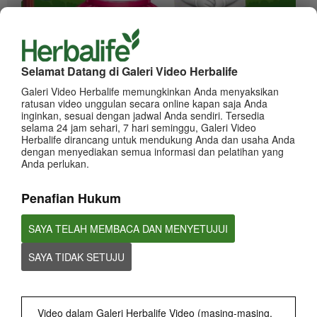
0:42
Informasi dan Tips terkait Klaim Penghasilan
Panduan klaim Penghasilan
Selamat Datang di Galeri Video Herbalife
Galeri Video Herbalife memungkinkan Anda menyaksikan
ratusan video unggulan secara online kapan saja Anda
inginkan, sesuai dengan jadwal Anda sendiri. Tersedia
selama 24 jam sehari, 7 hari seminggu, Galeri Video
Herbalife dirancang untuk mendukung Anda dan usaha Anda
dengan menyediakan semua informasi dan pelatihan yang
Anda perlukan.
Penafian Hukum
1:37
SAYA TELAH MEMBACA DAN MENYETUJUI
Herbalife Indonesia bangga untuk menjadi nutrition partner Atlet
Sepak Bola Nasional Indonesia.
SAYA TIDAK SETUJU
Rizky Ridho Ramadhani - Atlet Sponsor Herbalife Indonesia
Video dalam Galeri Herbalife Video (masing-masing,