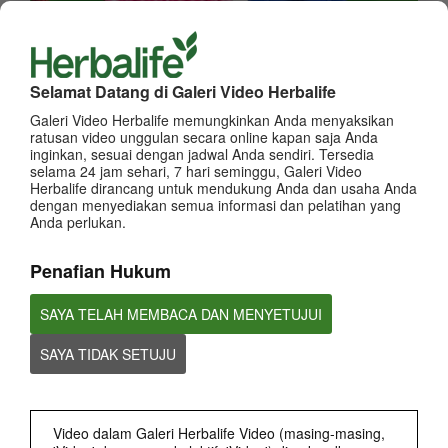
0:42
Informasi dan Tips terkait Klaim Penghasilan
Panduan klaim Penghasilan
Selamat Datang di Galeri Video Herbalife
Galeri Video Herbalife memungkinkan Anda menyaksikan
ratusan video unggulan secara online kapan saja Anda
inginkan, sesuai dengan jadwal Anda sendiri. Tersedia
selama 24 jam sehari, 7 hari seminggu, Galeri Video
Herbalife dirancang untuk mendukung Anda dan usaha Anda
dengan menyediakan semua informasi dan pelatihan yang
Anda perlukan.
Penafian Hukum
1:37
Herbalife Indonesia bangga untuk menjadi nutrition partner Atlet
SAYA TELAH MEMBACA DAN MENYETUJUI
Sepak Bola Nasional Indonesia.
Rizky Ridho Ramadhani - Atlet Sponsor Herbalife Indonesia
SAYA TIDAK SETUJU
Video dalam Galeri Herbalife Video (masing-masing,