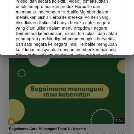
'Video' dan secara kolektif, 'Video') dimaksudkan
untuk mempromosikan produk Herbalife dan
membantu Independen Herbalife Member dalam
melakukan bisnis Herbalife mereka. Konten yang
disediakan di situs ini hanya berlaku untuk negara
yang ditunjukkan dalam menu dropdown negara.
Sementara ketersediaan, nama, formulasi, dan / atau
1:48
penampilan produk digambarkan mungkin bervariasi
dari satu negara ke negara, misi Herbalife mengubah
What You Should Know About Lavish Lifestyle Claims
kehidupan masyarakat dengan memberikan peluang
Lavish lifestyle and excessive earning claims, even with a disclaimer, are strictly
prohibited.
bisnis terbaik dalam penjualan langsung dan nutrisi
dan berat-manajemen produk terbaik yang berlaku di
mana-mana.
Video dapat mencakup volume penjualan atau
pendapatan pengalaman berbagai Independen
Herbalife Member yang berada pada level yang
berbeda dalam Marketing Plan dan tinggal di
berbagai negara. Pendapatan yang digambarkan ini
berlaku untuk individu (atau contoh) dan tidak sama
pada masing-masing individu; mereka juga tidak
mewakili jaminan apa yang akan Anda peroleh. Untuk
klaim data finansial sesuai dengan tempat Anda
7:34
membangun bisnis, silakan berkonsultasi di
Herbalife.com atau MyHerbalife.com.
Bagaimana Cara Menangani Rasa Keberatan