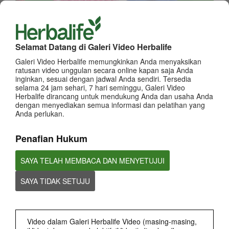
0:42
Informasi dan Tips terkait Klaim Penghasilan
Panduan klaim Penghasilan
Selamat Datang di Galeri Video Herbalife
Galeri Video Herbalife memungkinkan Anda menyaksikan
ratusan video unggulan secara online kapan saja Anda
inginkan, sesuai dengan jadwal Anda sendiri. Tersedia
selama 24 jam sehari, 7 hari seminggu, Galeri Video
Herbalife dirancang untuk mendukung Anda dan usaha Anda
dengan menyediakan semua informasi dan pelatihan yang
Anda perlukan.
Penafian Hukum
1:37
Herbalife Indonesia bangga untuk menjadi nutrition partner Atlet
SAYA TELAH MEMBACA DAN MENYETUJUI
Sepak Bola Nasional Indonesia.
Rizky Ridho Ramadhani - Atlet Sponsor Herbalife Indonesia
SAYA TIDAK SETUJU
Video dalam Galeri Herbalife Video (masing-masing,