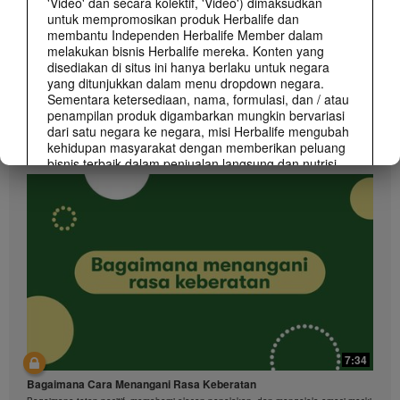
'Video' dan secara kolektif, 'Video') dimaksudkan
untuk mempromosikan produk Herbalife dan
membantu Independen Herbalife Member dalam
melakukan bisnis Herbalife mereka. Konten yang
disediakan di situs ini hanya berlaku untuk negara
yang ditunjukkan dalam menu dropdown negara.
Sementara ketersediaan, nama, formulasi, dan / atau
1:48
penampilan produk digambarkan mungkin bervariasi
dari satu negara ke negara, misi Herbalife mengubah
What You Should Know About Lavish Lifestyle Claims
kehidupan masyarakat dengan memberikan peluang
Lavish lifestyle and excessive earning claims, even with a disclaimer, are strictly
prohibited.
bisnis terbaik dalam penjualan langsung dan nutrisi
dan berat-manajemen produk terbaik yang berlaku di
mana-mana.
Video dapat mencakup volume penjualan atau
pendapatan pengalaman berbagai Independen
Herbalife Member yang berada pada level yang
berbeda dalam Marketing Plan dan tinggal di
berbagai negara. Pendapatan yang digambarkan ini
berlaku untuk individu (atau contoh) dan tidak sama
pada masing-masing individu; mereka juga tidak
mewakili jaminan apa yang akan Anda peroleh. Untuk
klaim data finansial sesuai dengan tempat Anda
7:34
membangun bisnis, silakan berkonsultasi di
Herbalife.com atau MyHerbalife.com.
Bagaimana Cara Menangani Rasa Keberatan