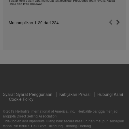
Belajar lebih dalam cara membuat testimoni dari President's Team Rivatia Fauza
Uzma dan Irfan Hilmawan
Menampilkan
1-20
dari
224
Syarat-Syarat Penggunaan
Kebijakan Privasi
Hubungi Kami
Cookie Policy
© 2019 Herbalife International of America, Inc.
|
Herbalife bangga menjadi
anggota Direct Selling Association
Tidak boleh ada diproduksi ulang baik secara keseluruhan maupun sebagian
tanpa izin tertulis. Hak Cipta Dilindungi Undang-Undang