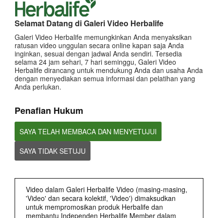
Selamat Datang di Galeri Video Herbalife
Galeri Video Herbalife memungkinkan Anda menyaksikan
ratusan video unggulan secara online kapan saja Anda
inginkan, sesuai dengan jadwal Anda sendiri. Tersedia
selama 24 jam sehari, 7 hari seminggu, Galeri Video
Herbalife dirancang untuk mendukung Anda dan usaha Anda
dengan menyediakan semua informasi dan pelatihan yang
Anda perlukan.
1:37
Penafian Hukum
Herbalife Indonesia bangga untuk menjadi nutrition partner Atlet
Sepak Bola Nasional Indonesia.
Rizky Ridho Ramadhani - Atlet Sponsor Herbalife Indonesia
SAYA TELAH MEMBACA DAN MENYETUJUI
SAYA TIDAK SETUJU
Video dalam Galeri Herbalife Video (masing-masing,
'Video' dan secara kolektif, 'Video') dimaksudkan
untuk mempromosikan produk Herbalife dan
membantu Independen Herbalife Member dalam