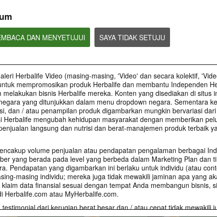
kum
0:55
0:58
EMBACA DAN MENYETUJUI
SAYA TIDAK SETUJU
Informasi dan Tips terkait
Informasi dan Tip
Informasi dan Tips terkait
Klaim Product
Klaim Penghasil
Klaim Peluang Bisnis
Panduan klaim Penghasilan
Panduan klaim Pengh
Apa saja yang boleh dan tidak
boleh dalam membuat klaim
Peluang Bisnis Herbalife
leri Herbalife Video (masing-masing, 'Video' dan secara kolektif, 'Vide
ntuk mempromosikan produk Herbalife dan membantu Independen Her
elakukan bisnis Herbalife mereka. Konten yang disediakan di situs i
 negara yang ditunjukkan dalam menu dropdown negara. Sementara ke
i, dan / atau penampilan produk digambarkan mungkin bervariasi dari
si Herbalife mengubah kehidupan masyarakat dengan memberikan pelu
7:34
1:48
penjualan langsung dan nutrisi dan berat-manajemen produk terbaik ya
Bagaimana Cara
Bagaimana Cara 
What You Should Know
Menangani Rasa
Orang Baru
About Lavish Lifestyle
Keberatan
encakup volume penjualan atau pendapatan pengalaman berbagai In
Claims
Panduan singkat me
langkah‑langkah yan
ber yang berada pada level yang berbeda dalam Marketing Plan dan ti
Bagaimana tetap positif,
Lavish lifestyle and excessive
dalam merekrut memb
memahami alasan penolakan,
earning claims, even with a
a. Pendapatan yang digambarkan ini berlaku untuk individu (atau cont
George Knight
dan mengelola emosi meski
disclaimer, are strictly prohibited.
ing-masing individu; mereka juga tidak mewakili jaminan apa yang a
ditolak oleh Alan Lu & Zoy Yen
 klaim data finansial sesuai dengan tempat Anda membangun bisnis, s
di Herbalife.com atau MyHerbalife.com.
 testimonial dari kerugian berat besar dan / atau cepat tidak mewakili 
ndividu mungkin kehilangan atau tingkat di mana setiap individu dapa