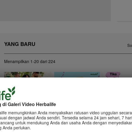
YANG BARU
So
Menampilkan
1-20
dari
224
5:43
5:57
Hal yang perlu anda
Informasi dan Tip
Hal yang perlu anda ketahui
di Galeri Video Herbalife
ketahui seputar bisnis
Live di Media Sos
seputar bisnis Herbalife -
Herbalife - HOM
STS
alife memungkinkan Anda menyaksikan ratusan video unggulan secara 
Informasi dan Tips ter
Media Sosial
suai dengan jadwal Anda sendiri. Tersedia selama 24 jam sehari, 7 har
Hal yang perlu anda ketahui
Hal yang perlu anda ketahui
seputar bisnis Herbalife - HOM
seputar bisnis Herbalife - STS
dirancang untuk mendukung Anda dan usaha Anda dengan menyediakan
g Anda perlukan.