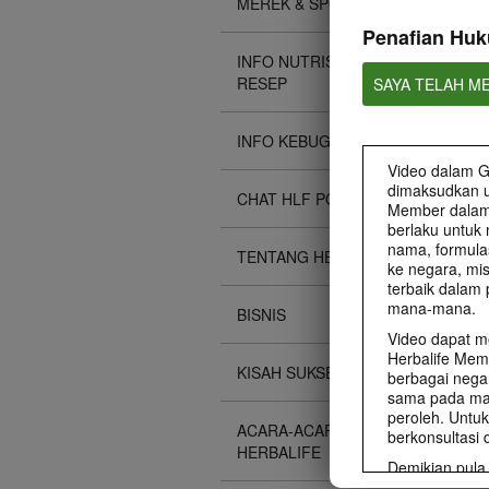
MEREK & SPONSOR
Penafian Hu
INFO NUTRISI DAN
RESEP
SAYA TELAH M
INFO KEBUGARAN
Video dalam Ga
dimaksudkan u
CHAT HLF PODCAST
Member dalam m
berlaku untuk
nama, formulas
TENTANG HERBALIFE
ke negara, mi
terbaik dalam 
mana-mana.
BISNIS
Video dapat m
Herbalife Mem
KISAH SUKSES
berbagai negar
sama pada mas
peroleh. Untuk
ACARA-ACARA
berkonsultasi 
HERBALIFE
Demikian pula,
setiap orang i