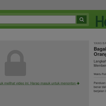
YANG B
Baga
Oran
Langkah
Member 
Waktu Puta
uk melihat video ini. Harap masuk untuk menonton
Panduan 
benar da
berjalan 