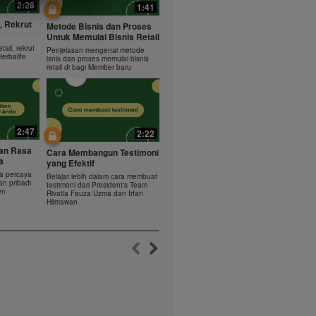
2:28
1:41
etabolisme
informasi
, Rekrut
Metode Bisnis dan Proses
is, silakan
Untuk Memulai Bisnis Retail
ail, rekrut
Penjelasan mengenai metode
Herbalife
isnis dan proses memulai bisnis
program
retail di bagi Member baru
 dan mengotrol
ntu mungkin
gunakannya
atu kali makan
2:47
2:22
an Rasa
an oleh
Cara Membangun Testimoni
a
yang Efektif
 didownload,
a percaya
 tunggal yaitu
Belajar lebih dalam cara membuat
an pribadi
testimoni dari President's Team
arankan untuk
en
Rivatia Fauza Uzma dan Irfan
eo yang.
Hilmawan
o tanpa izin
n