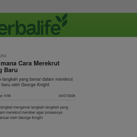
ARU
imana Cara Merekrut
g Baru
‑langkah yang benar dalam merekrut
baru oleh George Knight
r: 9:56
04/07/2026
singkat mengenai langkah‑langkah yang
lam merekrut member agar prosesnya
lancar oleh George Knight