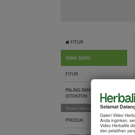
FITUR
YANG BARU
FITUR
PALING BANYAK
DITONTON
Selamat Datang 
Telusuri Saluran
Galeri Video Herb
PRODUK
Anda inginkan, se
Video Herbalife 
dan pelatihan yan