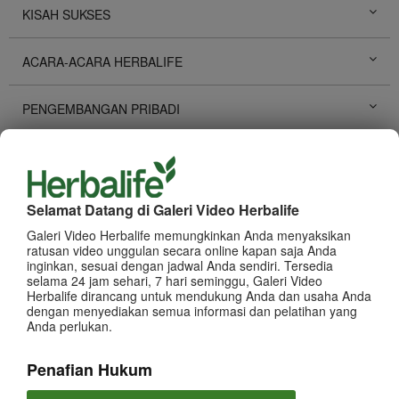
KISAH SUKSES
ACARA-ACARA HERBALIFE
PENGEMBANGAN PRIBADI
PROMOSI HERBALIFE
PRODUK
Lihat Semua
Selamat Datang di Galeri Video Herbalife
Galeri Video Herbalife memungkinkan Anda menyaksikan
ratusan video unggulan secara online kapan saja Anda
inginkan, sesuai dengan jadwal Anda sendiri. Tersedia
selama 24 jam sehari, 7 hari seminggu, Galeri Video
Herbalife dirancang untuk mendukung Anda dan usaha Anda
dengan menyediakan semua informasi dan pelatihan yang
Anda perlukan.
Penafian Hukum