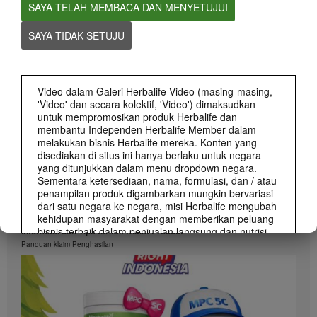
SAYA TELAH MEMBACA DAN MENYETUJUI
0:58
Informasi dan Tips terkait Klaim Peluang Bisnis
SAYA TIDAK SETUJU
Apa saja yang boleh dan tidak boleh dalam membuat klaim Peluang Bisnis
Herbalife
Video dalam Galeri Herbalife Video (masing-masing,
'Video' dan secara kolektif, 'Video') dimaksudkan
untuk mempromosikan produk Herbalife dan
membantu Independen Herbalife Member dalam
melakukan bisnis Herbalife mereka. Konten yang
disediakan di situs ini hanya berlaku untuk negara
yang ditunjukkan dalam menu dropdown negara.
Sementara ketersediaan, nama, formulasi, dan / atau
penampilan produk digambarkan mungkin bervariasi
dari satu negara ke negara, misi Herbalife mengubah
0:55
kehidupan masyarakat dengan memberikan peluang
bisnis terbaik dalam penjualan langsung dan nutrisi
Informasi dan Tips terkait Klaim Product
dan berat-manajemen produk terbaik yang berlaku di
Panduan klaim Penghasilan
mana-mana.
Video dapat mencakup volume penjualan atau
pendapatan pengalaman berbagai Independen
Herbalife Member yang berada pada level yang
berbeda dalam Marketing Plan dan tinggal di