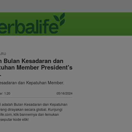
ARU
n Bulan Kesadaran dan
tuhan Member President's
.
esadaran dan Kepatuhan Member.
r: 1:20
05/16/2024
i adalah Bulan Kesadaran dan Kepatuhan
ang dirayakan secara global. Kunjungi
ife.com, klik bannernya dan temukan
 seputar kode etik!