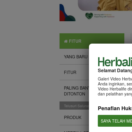
FITUR
YANG BARU
Selamat Datang 
FITUR
Galeri Video Herb
Anda inginkan, se
PALING BANYAK
Video Herbalife 
DITONTON
dan pelatihan yan
Telusuri Saluran
Penafian Hu
PRODUK
SAYA TELAH M