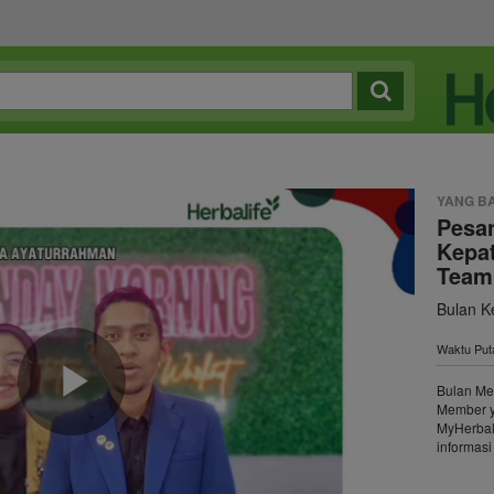
YANG B
Pesa
Kepa
Team
Bulan K
Waktu Puta
Bulan Me
Member y
Play
MyHerbal
informasi