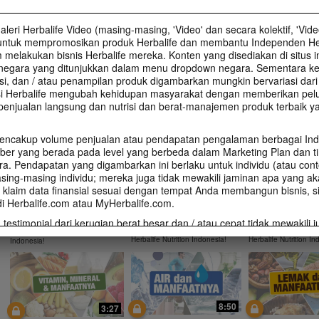
Info Produk
Info Produk : Mul
Info Produk Herbalife 24 RS
Immunoturmeric
Minerals & Herbal
PRO
Terbaru
leri Herbalife Video (masing-masing, 'Video' dan secara kolektif, 'Vide
Info Produk Immunoturmeric
Temukan Info Produk Herbalife 24
RS Pro
Info Produk : Multivit
ntuk mempromosikan produk Herbalife dan membantu Independen Her
Minerals & Herbal Tab
elakukan bisnis Herbalife mereka. Konten yang disediakan di situs i
 negara yang ditunjukkan dalam menu dropdown negara. Sementara ke
i, dan / atau penampilan produk digambarkan mungkin bervariasi dari
INFO NUTRISI DAN RESEP
si Herbalife mengubah kehidupan masyarakat dengan memberikan pelu
penjualan langsung dan nutrisi dan berat-manajemen produk terbaik ya
encakup volume penjualan atau pendapatan pengalaman berbagai In
ber yang berada pada level yang berbeda dalam Marketing Plan dan ti
10:49
6:19
a. Pendapatan yang digambarkan ini berlaku untuk individu (atau cont
ing-masing individu; mereka juga tidak mewakili jaminan apa yang a
Dasar-dasar Perawatan
Immunoturmeric
Collagen Plus Powder dan
 klaim data finansial sesuai dengan tempat Anda membangun bisnis, s
Kulit
Manfaatnya
Manfaatnya
di Herbalife.com atau MyHerbalife.com.
Temukan apa itu Dasar-dasar
Temukan apa itu Imm
Temukan Info Collagen Plus
Perawatan Kulit melalui rangkai
dan Manfaatnya melal
Powder melalui rangkai series
 testimonial dari kerugian berat besar dan / atau cepat tidak mewakili 
series video training yang di
series video training 
video training yang di bawakan
bawakan oleh Nutrisinist
bawakan oleh Nutritio
oleh Nutrisinist Herbalife Nutrition
ndividu mungkin kehilangan atau tingkat di mana setiap individu dapa
Herbalife Nutrition Indonesia!
Herbalife Nutrition In
Indonesia!
kan berat badan. Penurunan berat badan individu tergantung pada m
endiri, kebiasaan makan dan diet, berat badan mulai, dan latihan. Untuk 
m penurunan berat badan sesuai dengan tempat Anda membangun bisn
tasi di Career Book atau MyHerbalife.com.
harus berkonsultasi dengan dokter secara personal sebelum memulai 
8:50
3:27