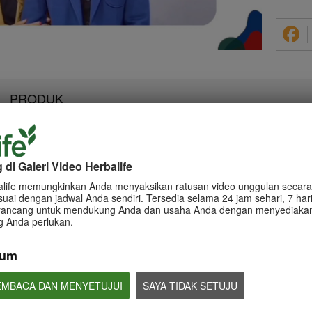
Video
PRODUK
di Galeri Video Herbalife
0:55
0:58
alife memungkinkan Anda menyaksikan ratusan video unggulan secara 
Informasi dan Tips terkait
Informasi dan Tip
Informasi dan Tips terkait
suai dengan jadwal Anda sendiri. Tersedia selama 24 jam sehari, 7 har
Klaim Product
Klaim Penghasil
Klaim Peluang Bisnis
dirancang untuk mendukung Anda dan usaha Anda dengan menyediakan
Panduan klaim Penghasilan
Panduan klaim Pengh
Apa saja yang boleh dan tidak
g Anda perlukan.
boleh dalam membuat klaim
Peluang Bisnis Herbalife
kum
EMBACA DAN MENYETUJUI
SAYA TIDAK SETUJU
0:50
1:10