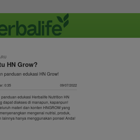
ARU
itu HN Grow?
n panduan edukasi HN Grow!
r: 0:35
09/07/2022
 panduan edukasi Herbalife Nutrition HN
g dapat diakses di manapun, kapanpun!
 seluruh materi dan konten HNGROW yang
 menyenangkan mengenai nutrisi, produk,
an lainnya hanya menggunakan ponsel Anda!