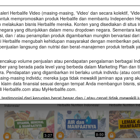
Info Produk
Info Produk : Mul
Info Produk Herbalife 24 RS
Immunoturmeric
Minerals & Herbal
PRO
Terbaru
leri Herbalife Video (masing-masing, 'Video' dan secara kolektif, 'Vide
Info Produk Immunoturmeric
Temukan Info Produk Herbalife 24
RS Pro
Info Produk : Multivit
ntuk mempromosikan produk Herbalife dan membantu Independen Her
Minerals & Herbal Tab
elakukan bisnis Herbalife mereka. Konten yang disediakan di situs i
 negara yang ditunjukkan dalam menu dropdown negara. Sementara ke
i, dan / atau penampilan produk digambarkan mungkin bervariasi dari
INFO NUTRISI DAN RESEP
si Herbalife mengubah kehidupan masyarakat dengan memberikan pelu
penjualan langsung dan nutrisi dan berat-manajemen produk terbaik ya
encakup volume penjualan atau pendapatan pengalaman berbagai In
ber yang berada pada level yang berbeda dalam Marketing Plan dan ti
10:49
6:19
a. Pendapatan yang digambarkan ini berlaku untuk individu (atau cont
ing-masing individu; mereka juga tidak mewakili jaminan apa yang a
Dasar-dasar Perawatan
Immunoturmeric
Collagen Plus Powder dan
 klaim data finansial sesuai dengan tempat Anda membangun bisnis, s
Kulit
Manfaatnya
Manfaatnya
di Herbalife.com atau MyHerbalife.com.
Temukan apa itu Dasar-dasar
Temukan apa itu Imm
Temukan Info Collagen Plus
Perawatan Kulit melalui rangkai
dan Manfaatnya melal
Powder melalui rangkai series
 testimonial dari kerugian berat besar dan / atau cepat tidak mewakili 
series video training yang di
series video training 
video training yang di bawakan
bawakan oleh Nutrisinist
bawakan oleh Nutritio
oleh Nutrisinist Herbalife Nutrition
ndividu mungkin kehilangan atau tingkat di mana setiap individu dapa
Herbalife Nutrition Indonesia!
Herbalife Nutrition In
Indonesia!
kan berat badan. Penurunan berat badan individu tergantung pada m
endiri, kebiasaan makan dan diet, berat badan mulai, dan latihan. Untuk 
m penurunan berat badan sesuai dengan tempat Anda membangun bisn
tasi di Career Book atau MyHerbalife.com.
harus berkonsultasi dengan dokter secara personal sebelum memulai 
8:50
3:27