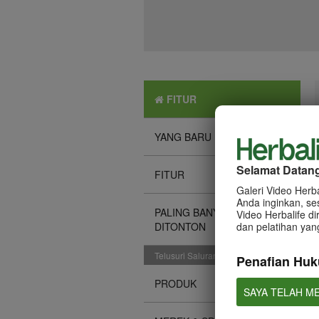
FITUR
YANG BARU
Selamat Datang 
FITUR
Galeri Video Herb
Anda inginkan, se
PALING BANYAK
Video Herbalife 
DITONTON
dan pelatihan yan
Telusuri Saluran
Penafian Hu
PRODUK
SAYA TELAH M