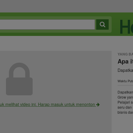
YANG B
Apa 
Dapatka
Waktu Puta
Dapatkan
Grow yan
Pelajari
uk melihat video ini. Harap masuk untuk menonton
seru dan
bisnis d