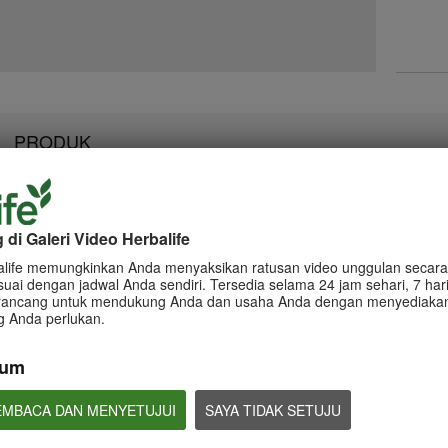
PRODUK
di Galeri Video Herbalife
0:55
0:58
alife memungkinkan Anda menyaksikan ratusan video unggulan secara 
Informasi dan Tips terkait
Informasi dan Tip
Informasi dan Tips terkait
suai dengan jadwal Anda sendiri. Tersedia selama 24 jam sehari, 7 har
Klaim Product
Klaim Penghasil
Klaim Peluang Bisnis
dirancang untuk mendukung Anda dan usaha Anda dengan menyediakan
Panduan klaim Penghasilan
Panduan klaim Pengh
Apa saja yang boleh dan tidak
g Anda perlukan.
boleh dalam membuat klaim
Peluang Bisnis Herbalife
kum
EMBACA DAN MENYETUJUI
SAYA TIDAK SETUJU
0:50
1:10