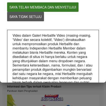
SAYA TELAH MEMBACA DAN MENYETUJUI
0:58
SAYA TIDAK SETUJU
Informasi dan Tips terkait Klaim Peluang Bisnis
Apa saja yang boleh dan tidak boleh dalam membuat klaim Peluang Bisnis
Herbalife
Video dalam Galeri Herbalife Video (masing-masing,
'Video' dan secara kolektif, 'Video') dimaksudkan
untuk mempromosikan produk Herbalife dan
membantu Independen Herbalife Member dalam
melakukan bisnis Herbalife mereka. Konten yang
disediakan di situs ini hanya berlaku untuk negara
yang ditunjukkan dalam menu dropdown negara.
Sementara ketersediaan, nama, formulasi, dan / atau
penampilan produk digambarkan mungkin bervariasi
dari satu negara ke negara, misi Herbalife mengubah
kehidupan masyarakat dengan memberikan peluang
0:55
bisnis terbaik dalam penjualan langsung dan nutrisi
dan berat-manajemen produk terbaik yang berlaku di
Informasi dan Tips terkait Klaim Product
mana-mana.
Panduan klaim Penghasilan
Video dapat mencakup volume penjualan atau
pendapatan pengalaman berbagai Independen
Herbalife Member yang berada pada level yang