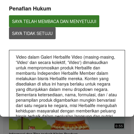
Penafian Hukum
SAYA TELAH MEMBACA DAN MENYETUJUI
SAYA TIDAK SETUJU
0:58
Informasi dan Tips terkait Klaim Peluang Bisnis
Apa saja yang boleh dan tidak boleh dalam membuat klaim Peluang Bisnis
Video dalam Galeri Herbalife Video (masing-masing,
Herbalife
'Video' dan secara kolektif, 'Video') dimaksudkan
untuk mempromosikan produk Herbalife dan
membantu Independen Herbalife Member dalam
melakukan bisnis Herbalife mereka. Konten yang
disediakan di situs ini hanya berlaku untuk negara
yang ditunjukkan dalam menu dropdown negara.
Sementara ketersediaan, nama, formulasi, dan / atau
penampilan produk digambarkan mungkin bervariasi
dari satu negara ke negara, misi Herbalife mengubah
kehidupan masyarakat dengan memberikan peluang
bisnis terbaik dalam penjualan langsung dan nutrisi
dan berat-manajemen produk terbaik yang berlaku di
0:55
mana-mana.