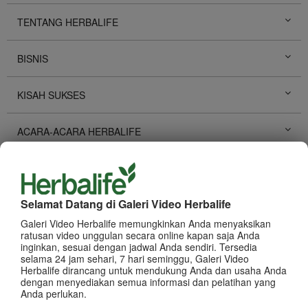
TENTANG HERBALIFE
BISNIS
KISAH SUKSES
ACARA-ACARA HERBALIFE
PENGEMBANGAN PRIBADI
Selamat Datang di Galeri Video Herbalife
PROMOSI HERBALIFE
Galeri Video Herbalife memungkinkan Anda menyaksikan
ratusan video unggulan secara online kapan saja Anda
PRODUK
Lihat Semua
inginkan, sesuai dengan jadwal Anda sendiri. Tersedia
selama 24 jam sehari, 7 hari seminggu, Galeri Video
Herbalife dirancang untuk mendukung Anda dan usaha Anda
dengan menyediakan semua informasi dan pelatihan yang
Anda perlukan.