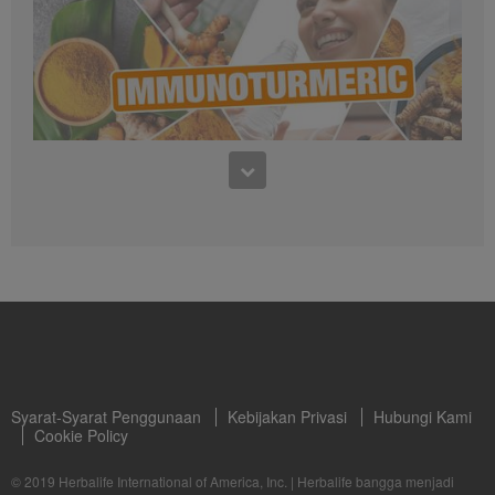
setiap saat.
0:50
Info Produk Immunoturmeric
10:46
Info Produk Immunoturmeric
Immunoturmeric dan Manfaatnya
Temukan apa itu Immunoturmeric dan Manfaatnya melalui rangkai series video
training yang di bawakan oleh Nutritionist Herbalife Nutrition Indonesia!
Syarat-Syarat Penggunaan
Kebijakan Privasi
Hubungi Kami
Cookie Policy
1:33
© 2019 Herbalife International of America, Inc.
|
Herbalife bangga menjadi