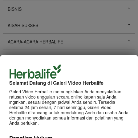
BISNIS
KISAH SUKSES
ACARA-ACARA HERBALIFE
PENGEMBANGAN PRIBADI
PROMOSI HERBALIFE
Selamat Datang di Galeri Video Herbalife
PRODUK
Galeri Video Herbalife memungkinkan Anda menyaksikan
Lihat Semua
ratusan video unggulan secara online kapan saja Anda
inginkan, sesuai dengan jadwal Anda sendiri. Tersedia
selama 24 jam sehari, 7 hari seminggu, Galeri Video
Herbalife dirancang untuk mendukung Anda dan usaha Anda
dengan menyediakan semua informasi dan pelatihan yang
Anda perlukan.