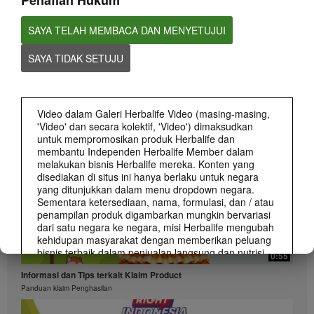
Penafian Hukum
SAYA TELAH MEMBACA DAN MENYETUJUI
SAYA TIDAK SETUJU
0:58
Informasi dan Tips terkait Klaim Peluang Bisnis
Apa saja yang boleh dan tidak boleh dalam membuat klaim Peluang Bisnis
Herbalife
Video dalam Galeri Herbalife Video (masing-masing,
'Video' dan secara kolektif, 'Video') dimaksudkan
untuk mempromosikan produk Herbalife dan
membantu Independen Herbalife Member dalam
melakukan bisnis Herbalife mereka. Konten yang
disediakan di situs ini hanya berlaku untuk negara
yang ditunjukkan dalam menu dropdown negara.
Sementara ketersediaan, nama, formulasi, dan / atau
penampilan produk digambarkan mungkin bervariasi
dari satu negara ke negara, misi Herbalife mengubah
kehidupan masyarakat dengan memberikan peluang
bisnis terbaik dalam penjualan langsung dan nutrisi
0:55
dan berat-manajemen produk terbaik yang berlaku di
Informasi dan Tips terkait Klaim Product
mana-mana.
Panduan klaim Penghasilan
Video dapat mencakup volume penjualan atau
pendapatan pengalaman berbagai Independen