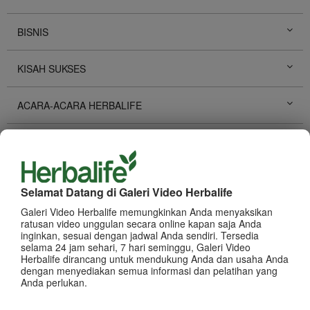
BISNIS
KISAH SUKSES
ACARA-ACARA HERBALIFE
PENGEMBANGAN PRIBADI
PROMOSI HERBALIFE
Selamat Datang di Galeri Video Herbalife
Galeri Video Herbalife memungkinkan Anda menyaksikan
PRODUK
Lihat Semua
ratusan video unggulan secara online kapan saja Anda
inginkan, sesuai dengan jadwal Anda sendiri. Tersedia
selama 24 jam sehari, 7 hari seminggu, Galeri Video
Herbalife dirancang untuk mendukung Anda dan usaha Anda
dengan menyediakan semua informasi dan pelatihan yang
Anda perlukan.