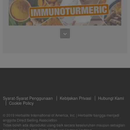
0:50
Info Produk Immunoturmeric
10:46
Info Produk Immunoturmeric
Immunoturmeric dan Manfaatnya
Temukan apa itu Immunoturmeric dan Manfaatnya melalui rangkai series video
training yang di bawakan oleh Nutritionist Herbalife Nutrition Indonesia!
Syarat-Syarat Penggunaan
Kebijakan Privasi
Hubungi Kami
Cookie Policy
1:33
© 2019 Herbalife International of America, Inc.
|
Herbalife bangga menjadi
Info Produk : Multivitamin Minerals & Herbal Tablet Terbaru
anggota Direct Selling Association
8:27
Tidak boleh ada diproduksi ulang baik secara keseluruhan maupun sebagian
Info Produk : Multivitamin Minerals & Herbal Tablets Terbaru
tanpa izin tertulis. Hak Cipta Dilindungi Undang-Undang