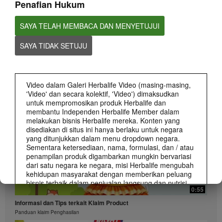
Penafian Hukum
SAYA TELAH MEMBACA DAN MENYETUJUI
SAYA TIDAK SETUJU
0:58
Informasi dan Tips terkait Klaim Peluang Bisnis
Apa saja yang boleh dan tidak boleh dalam membuat klaim Peluang Bisnis
Herbalife
Video dalam Galeri Herbalife Video (masing-masing,
'Video' dan secara kolektif, 'Video') dimaksudkan
untuk mempromosikan produk Herbalife dan
membantu Independen Herbalife Member dalam
melakukan bisnis Herbalife mereka. Konten yang
disediakan di situs ini hanya berlaku untuk negara
yang ditunjukkan dalam menu dropdown negara.
Sementara ketersediaan, nama, formulasi, dan / atau
penampilan produk digambarkan mungkin bervariasi
dari satu negara ke negara, misi Herbalife mengubah
kehidupan masyarakat dengan memberikan peluang
bisnis terbaik dalam penjualan langsung dan nutrisi
0:55
dan berat-manajemen produk terbaik yang berlaku di
mana-mana.
Informasi dan Tips terkait Klaim Product
Panduan klaim Penghasilan
Video dapat mencakup volume penjualan atau